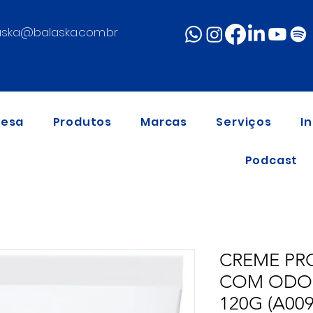
aska@balaska.com.br
resa
Produtos
Marcas
Serviços
I
Podcast
CREME PR
COM ODOR
120G (A009