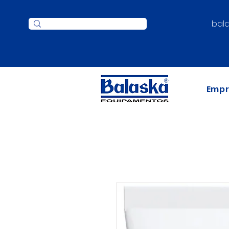
bal
Emp