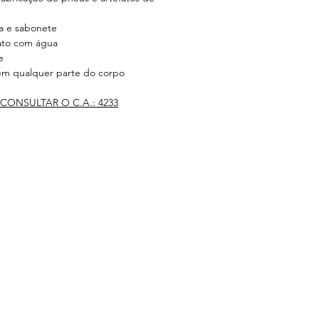
a e sabonete
ato com água
e
 em qualquer parte do corpo
 CONSULTAR O C.A.:
4233