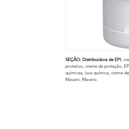
SEÇÃO: Distribuidora de EPI
, cr
protetivo, creme de proteção, EPI
químicas, luva química, creme d
Mavaro, Mavaro.
Empresa
Produto
GRUPO BALASKA
Calçados de pr