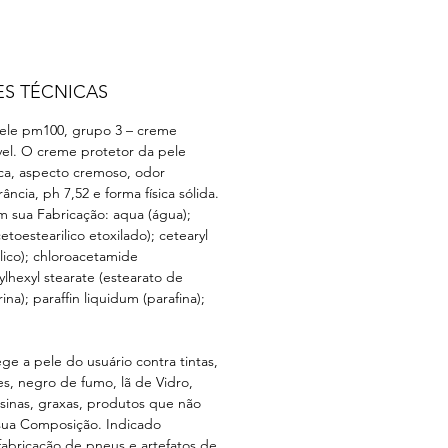
ES TÉCNICAS
ele pm100, grupo 3 – creme
úvel. O creme protetor da pele
a, aspecto cremoso, odor
rância, ph 7,52 e forma física sólida.
em sua Fabricação: aqua (água);
etoestearilico etoxilado); cetearyl
ilico); chloroacetamide
ylhexyl stearate (estearato de
erina); paraffin liquidum (parafina);
ge a pele do usuário contra tintas,
es, negro de fumo, lã de Vidro,
esinas, graxas, produtos que não
ua Composição. Indicado
fabricação de pneus e artefatos de