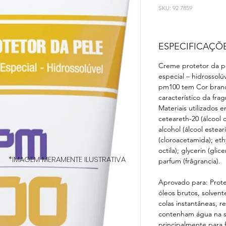
SKU: 92 7859
ESPECIFICAÇÕ
Creme protetor da p
especial – hidrossol
pm100 tem Cor branc
característico da frag
Materiais utilizados 
ceteareth-20 (álcool c
alcohol (álcool estear
(cloroacetamida); eth
octila); glycerin (glic
*IMAGEM MERAMENTE ILUSTRATIVA
parfum (frâgrancia).
Aprovado para: Prote
óleos brutos, solvent
colas instantâneas, r
contenham água na s
principalmente para 