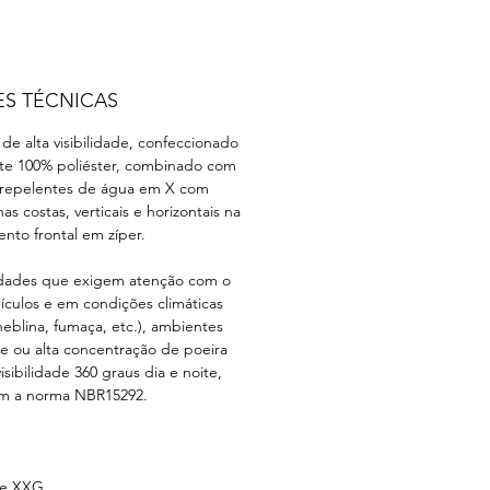
ES TÉCNICAS
 de alta visibilidade, confeccionado
nte 100% poliéster, combinado com
as repelentes de água em X com
nas costas, verticais e horizontais na
ento frontal em zíper.
idades que exigem atenção com o
ículos e em condições climáticas
neblina, fumaça, etc.), ambientes
e ou alta concentração de poeira
sibilidade 360 graus dia e noite,
m a norma NBR15292.
 e XXG.