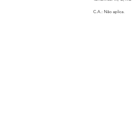
C.A.: Não aplica.
s
Serviços
Informativo
Inter
oteção
Links Úteis
roteção
Notícias
teção
Ponto Seguro
 Olhos
is
e gás
ão Ambiental
a
is
otes
tiva
ltura
atória
ual
teção
o
ial