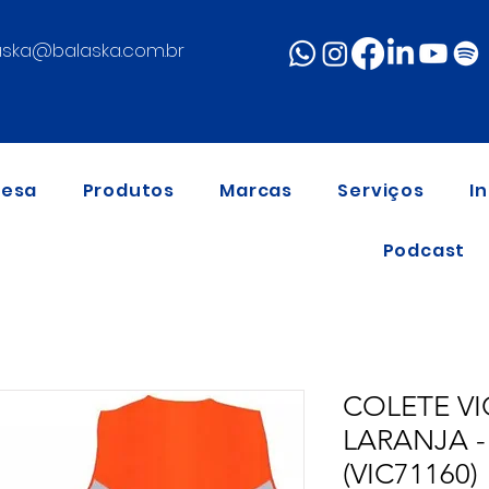
aska@balaska.com.br
resa
Produtos
Marcas
Serviços
I
Podcast
COLETE V
LARANJA -
(VIC71160)