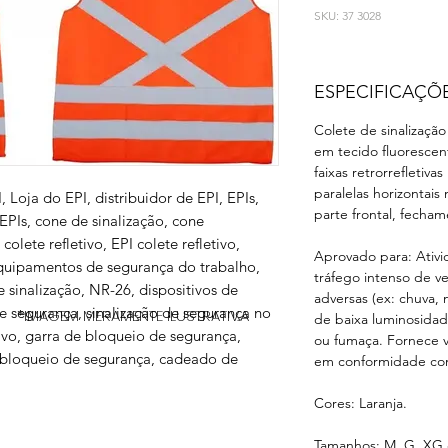
SKU: 37 3028
ESPECIFICAÇÕ
Colete de sinalização
em tecido fluoresce
faixas retrorrefletiv
paralelas horizontais 
, Loja do EPI, distribuidor de EPI, EPIs,
parte frontal, fecham
 EPIs, cone de sinalização, cone
 colete refletivo, EPI colete refletivo,
Aprovado para: Ativ
 equipamentos de segurança do trabalho,
tráfego intenso de ve
e sinalização, NR-26, dispositivos de
adversas (ex: chuva, 
de segurança, sinalização de segurança no
*IMAGEM MERAMENTE ILUSTRATIVA
de baixa luminosidad
etivo, garra de bloqueio de segurança,
ou fumaça. Fornece vi
 bloqueio de segurança, cadeado de
em conformidade co
Cores: Laranja.
Tamanhos: M, G, XG