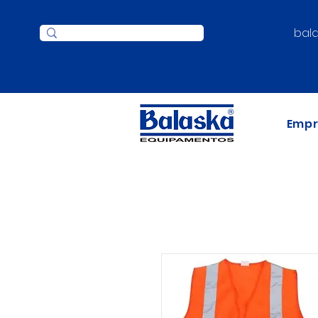
bal
Emp