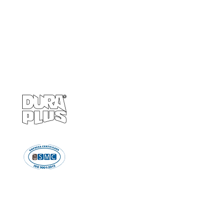
Empresa
Produto
GRUPO BALASKA
Calçados de pr
Capacetes de p
Cremes de pro
Chuveiro e Lava
Descartáve
Detectores d
Emergência e Proteç
Ergonomi
Estiletes
Impermeáve
Luvas e Mang
Proteção Audi
Proteção em A
Proteção Respir
Proteção Vis
Roupas de Pro
Sinalizaçã
Solda e Fac