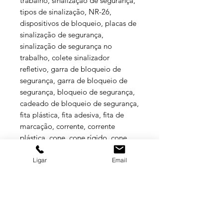
trabalho, sinalização de segurança,
tipos de sinalização, NR-26,
dispositivos de bloqueio, placas de
sinalização de segurança,
sinalização de segurança no
trabalho, colete sinalizador
refletivo, garra de bloqueio de
segurança, garra de bloqueio de
segurança, bloqueio de segurança,
cadeado de bloqueio de segurança,
fita plástica, fita adesiva, fita de
marcação, corrente, corrente
plástica, cone, cone rígido, cone
flexível, Balaska.
Ligar
Email
Especificações Técnicas
Colete de segurança, tipo blusão,
confeccionado em tecido poliéster ,
cor cítrica, com aplicação de tecido