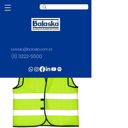
balaska@balaska.com.br
(11) 3322-5500