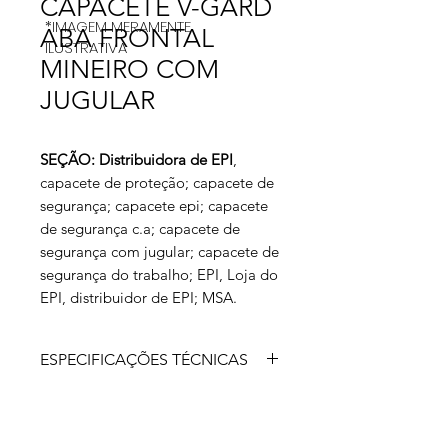
CAPACETE V-GARD
*IMAGEM MERAMENTE
ABA FRONTAL
ILUSTRATIVA
MINEIRO COM
JUGULAR
SEÇÃO: Distribuidora de EPI
,
capacete de proteção; capacete de
segurança; capacete epi; capacete
de segurança c.a; capacete de
segurança com jugular; capacete de
segurança do trabalho; EPI, Loja do
EPI, distribuidor de EPI; MSA.
ESPECIFICAÇÕES TÉCNICAS
O Capacete V-Gard Mineiro Classe A
Tipo II - Aba Frontal CA.8304 da
MSA, é um dos símbolo de segurança