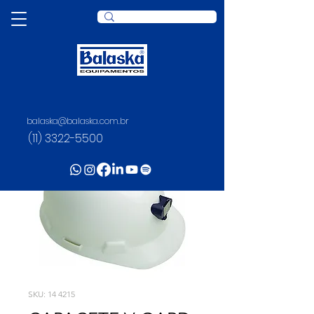
balaska@balaska.com.br
(11) 3322-5500
SKU: 14 4215