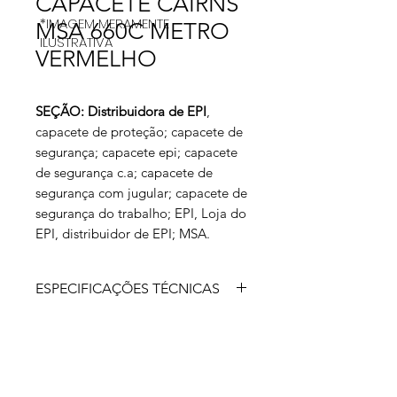
CAPACETE CAIRNS
*IMAGEM MERAMENTE
MSA 660C METRO
ILUSTRATIVA
VERMELHO
SEÇÃO: Distribuidora de EPI
,
capacete de proteção; capacete de
segurança; capacete epi; capacete
de segurança c.a; capacete de
segurança com jugular; capacete de
segurança do trabalho; EPI, Loja do
EPI, distribuidor de EPI; MSA.
ESPECIFICAÇÕES TÉCNICAS
Capacete de segurança para uso no
combate a incêndio composto de
casco em fibra de vidro de alta
temperatura, em diversas cores