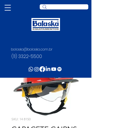
balaska@balaska.com.br
(11) 3322-5500
SKU: 14 8150