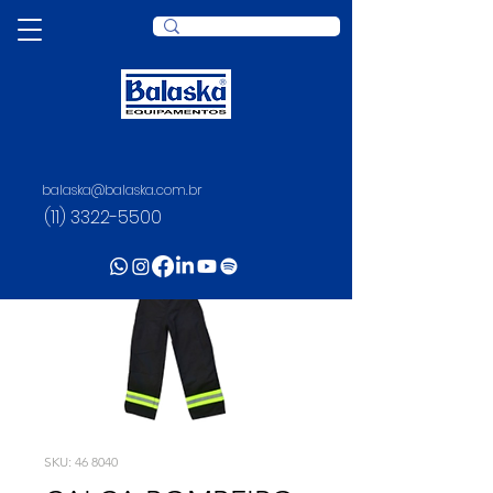
balaska@balaska.com.br
(11) 3322-5500
SKU: 46 8040