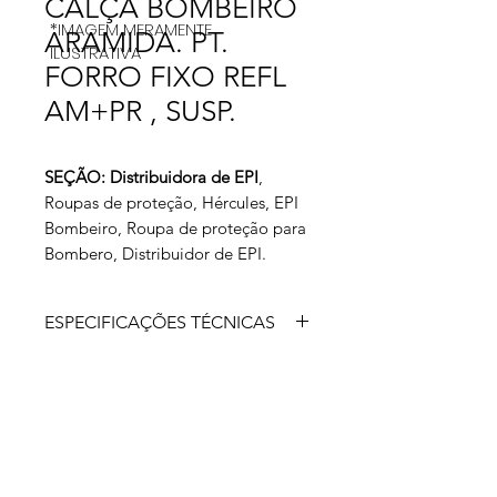
CALÇA BOMBEIRO
*IMAGEM MERAMENTE
ARAMIDA. PT.
ILUSTRATIVA
FORRO FIXO REFL
AM+PR , SUSP.
SEÇÃO: Distribuidora de EPI
,
Roupas de proteção, Hércules, EPI
Bombeiro, Roupa de proteção para
Bombero, Distribuidor de EPI.
ESPECIFICAÇÕES TÉCNICAS
· Calça de segurança para bombeiro;
· Faixas refletivas resistentes a
chamas;
· Forro fixo e costura em matelassê;
· Fechamento frontal em zíper e
velcro;