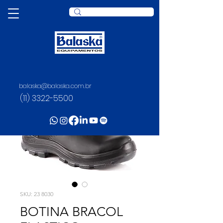
balaska@balaska.com.br
(11) 3322-5500
SKU: 23 8030
BOTINA BRACOL