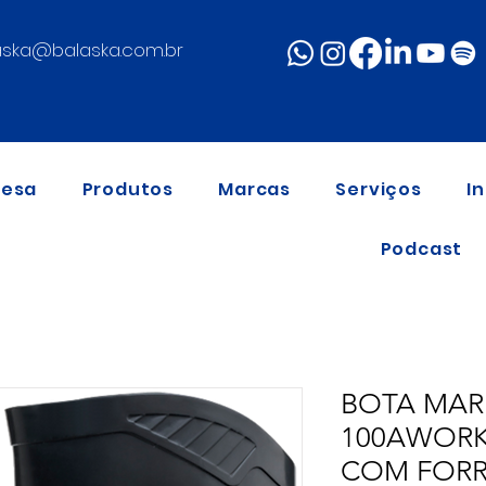
aska@balaska.com.br
resa
Produtos
Marcas
Serviços
I
Podcast
BOTA MAR
100AWORK
COM FORR