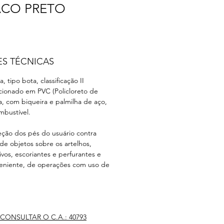
ACO PRETO
ES TÉCNICAS
 tipo bota, classificação II
cionado em PVC (Policloreto de
eta, com biqueira e palmilha de aço,
mbustível.
ção dos pés do usuário contra
e objetos sobre os artelhos,
vos, escoriantes e perfurantes e
eniente, de operações com uso de
CONSULTAR O C.A.: 40793