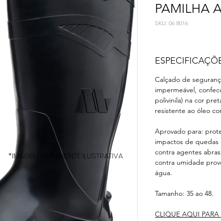
PAMILHA 
SKU: 06 8016
ESPECIFICAÇÕ
Calçado de segurança,
impermeável, confec
polivinila) na cor pr
resistente ao óleo co
Aprovado para: prote
impactos de quedas d
contra agentes abrasi
*IMAGEM MERAMENTE ILUSTRATIVA
contra umidade prov
água.
Tamanho: 35 ao 48.
CLIQUE AQUI PARA 