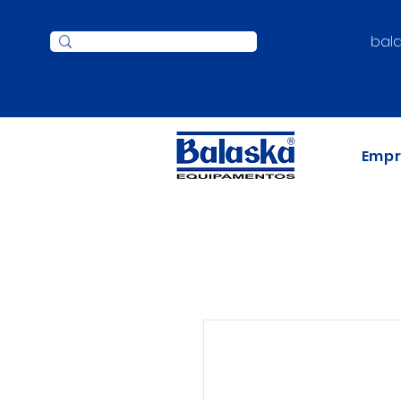
bal
Emp