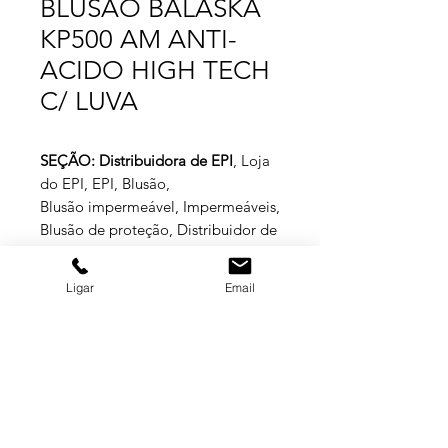
BLUSÃO BALASKA
KP500 AM ANTI-
ACIDO HIGH TECH
C/ LUVA
SEÇÃO: Distribuidora de EPI
, Loja
do EPI, EPI, Blusão,
Blusão impermeável, Impermeáveis,
Blusão de proteção, Distribuidor de
EPI.
Ligar
Email
Especificações Técnicas
Blusão de segurança confeccionado
em tela sintética revestida de PVC em
ambas as faces ( trevira KP 500 ),
fechamento duplo de zíper e velcro,
GRUPO BALASKA
com capuz ,mangas compridas e