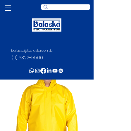
balaska@balaska.com.br
(11) 3322-5500