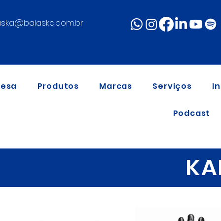
aska@balaska.com.br
resa
Produtos
Marcas
Serviços
I
Podcast
KA