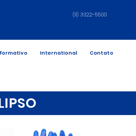
(11) 3322-5500
nformativo
International
Contato
LIPSO