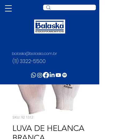
balaska@balaska.com.br
(11) 3322-5500
SKU: 92 1312
LUVA DE HELANCA
BRANCA