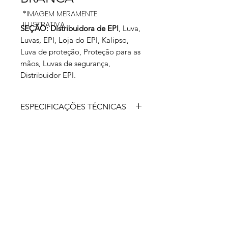
*IMAGEM MERAMENTE
ILUSTRATIVA
SEÇÃO: Distribuidora de EPI
, Luva,
Luvas, EPI, Loja do EPI, Kalipso,
Luva de proteção, Proteção para as
mãos, Luvas de segurança,
Distribuidor EPI.
ESPECIFICAÇÕES TÉCNICAS
Luva de segurança tricotada em fios
de poliamida, acabamento em
overloque, punho em elástico. Esta
luva se destina a diversas atividades
profissionais que requer do usuário
proteção contra agentes mecânicos
(abrasivos, escoriantes, cortantes e
perfurantes) e contra agentes
térmicos.