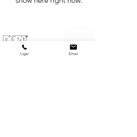
show here right now.
GRUPO BALASKA
MATRIZ
Ligar
Email
(11) 3322-5500
balaska@balaska.com.br
Estrada Água Chata 3050
Guarulhos São Paulo | Brasil
Empresa
CAMAÇARI BA
Produtos
(71) 3644-5000
Serviços
ba@balaska.com.br
RUA D S/N LOTE 02 POLO PLASTIC
Informativo
Camaçari Bahia | Brasil
International
Contato
Login