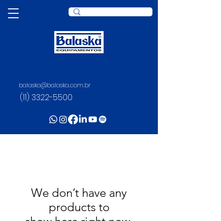
balaska@balaska.com.br
VOLK
(11) 3322-5500
We don’t have any
products to