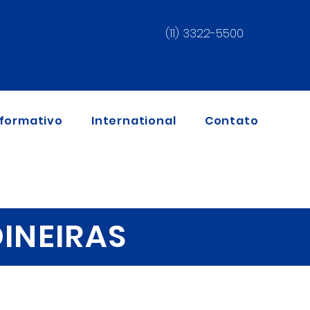
(11) 3322-5500
nformativo
International
Contato
INEIRAS