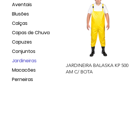
Aventais
Blusões
Calças
Capas de Chuva
Capuzes
Conjuntos
Jardineiras
JARDINEIRA BALASKA KP 500
Macacões
AM C/ BOTA
Perneiras
Empresa
Produto
GRUPO BALASKA