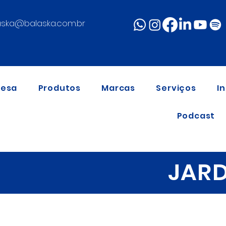
aska@balaska.com.br
resa
Produtos
Marcas
Serviços
I
Podcast
JARD