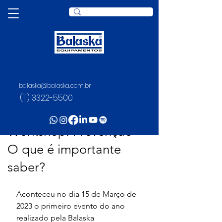
balaska@balaska.com.br
Post
(11) 3322-5500
Juliana Rosario
22 de mar. de 2023
1 min de leitura
Workshop: Prevenção -
O que é importante
saber?
Aconteceu no dia 15 de Março de 
2023 o primeiro evento do ano 
realizado pela Balaska 