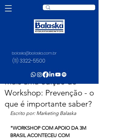
balaska@balaska.com.br
Post
(11) 3322-5500
Juliana Rosario
14 de abr. de 2023
1 min de leitura
Mais uma edição do
Workshop: Prevenção - o
que é importante saber?
Escrito por: Marketing Balaska
"WORKSHOP COM APOIO DA 3M 
BRASIL ACONTECEU COM 