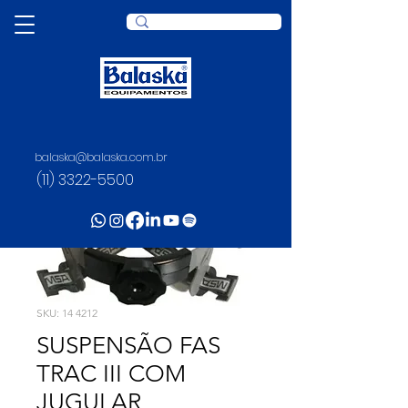
balaska@balaska.com.br
(11) 3322-5500
SKU: 14 4212
SUSPENSÃO FAS
TRAC III COM
JUGULAR