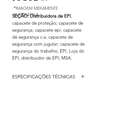
*IMAGEM MERAMENTE
ILUSTRATIVA
SEÇÃO: Distribuidora de EPI
,
capacete de proteção; capacete de
segurança; capacete epi; capacete
de segurança c.a; capacete de
segurança com jugular; capacete de
segurança do trabalho; EPI, Loja do
EPI, distribuidor de EPI; MSA.
ESPECIFICAÇÕES TÉCNICAS
A nova suspensão catraca Fas-Trac III
foi desenvolvida para ser utilizada em
conjunto com os Capacetes líderes V-
Gard, V-Gard Green e V-Gard 500 da
MSA. A Fas-Trac III aprimorou ainda
mais o conforto, a facilidade de ajuste
e a utilização do capacete MSA
V-Gard. Juntos esses avanços