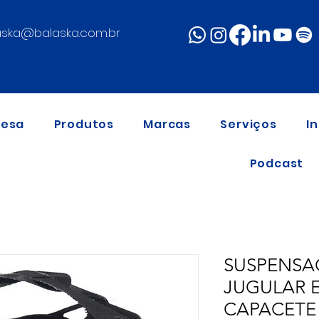
aska@balaska.com.br
resa
Produtos
Marcas
Serviços
I
Podcast
SUSPENSA
JUGULAR E
CAPACETE