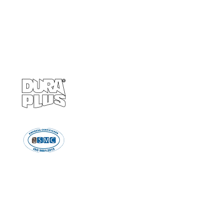
Empresa
Produto
GRUPO BALASKA
Calçados de pr
Capacetes de p
Cremes de pro
Chuveiro e Lava
Descartáve
Detectores d
Emergência e Proteç
Ergonomi
Estiletes
Impermeáve
Luvas e Mang
Proteção Audi
Proteção em A
Proteção Respir
Proteção Vis
Roupas de Pro
Sinalizaçã
Solda e Fac