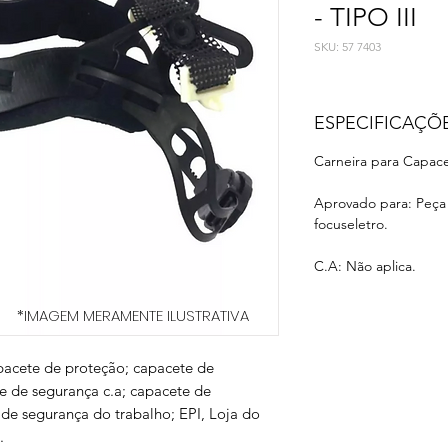
- TIPO III
SKU: 57 7403
ESPECIFICAÇÕ
Carneira para Capac
Aprovado para: Peça
focuseletro.
C.A: Não aplica.
*IMAGEM MERAMENTE ILUSTRATIVA
pacete de proteção; capacete de
e de segurança c.a; capacete de
de segurança do trabalho; EPI, Loja do
.