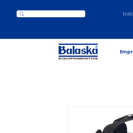
bal
Emp