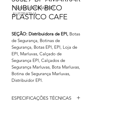
NUBUCK BICO
*IMAGEM MERAMENTE
ILUSTRATIVA
PLASTICO CAFE
SEÇÃO: Distribuidora de EPI,
Botas
de Segurança, Botinas de
Segurança, Botas EPI, EPI, Loja de
EPI, Marluvas, Calçado de
Segurança EPI, Calçados de
Segurança Marluvas, Bota Marluvas,
Botina de Segurança Marluvas,
Distribuidor EPI.
ESPECIFICAÇÕES TÉCNICAS
Calçado ocupacional tipo sapato,
fechamento em cadarço,
confeccionado em couro na cor preta
curtido ao cromo, palmilha de