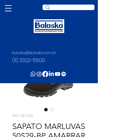
balaska@balaska.com.br
(11) 3322-5500
SKU: 06 5103
SAPATO MARLUVAS
50S29-BP AMARRAR