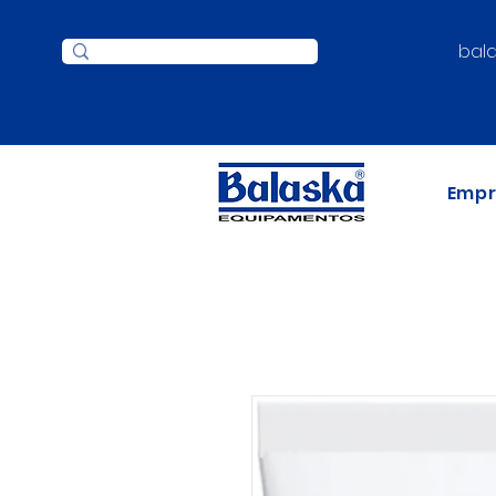
bal
Emp