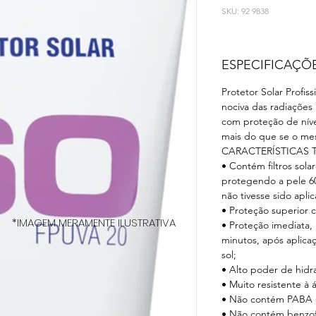
SKU: 92 9838
ESPECIFICAÇÕ
Protetor Solar Profiss
nociva das radiações
com proteção de níve
mais do que se o mes
CARACTERÍSTICAS 
• Contém filtros sola
protegendo a pele 6
não tivesse sido apli
• Proteção superior c
*IMAGEM MERAMENTE ILUSTRATIVA
• Proteção imediata,
minutos, após aplica
sol;
• Alto poder de hidr
• Muito resistente à 
• Não contém PABA (ti
• Não contém benzof