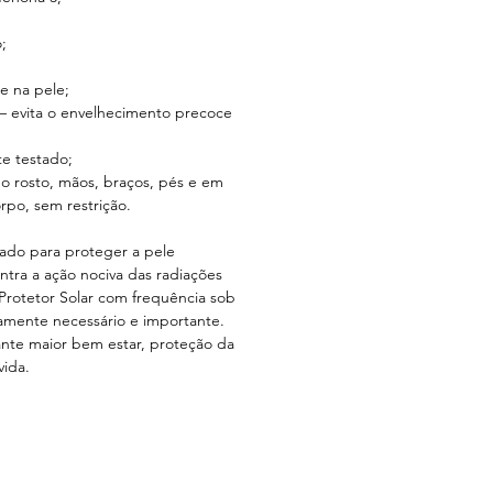
;
de na pele;
– evita o envelhecimento precoce
e testado;
no rosto, mãos, braços, pés e em
rpo, sem restrição.
ado para proteger a pele
ntra a ação nociva das radiações
 Protetor Solar com frequência sob
amente necessário e importante.
rante maior bem estar, proteção da
vida.