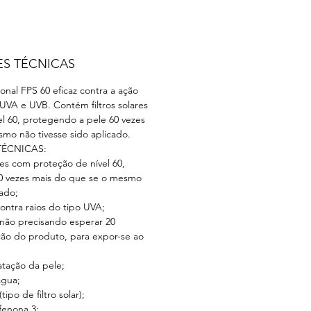
ES TÉCNICAS
ional FPS 60 eficaz contra a ação
 UVA e UVB. Contém filtros solares
l 60, protegendo a pele 60 vezes
mo não tivesse sido aplicado.
TÉCNICAS:
res com proteção de nível 60,
0 vezes mais do que se o mesmo
cado;
ontra raios do tipo UVA;
 não precisando esperar 20
ção do produto, para expor-se ao
atação da pele;
água;
po de filtro solar);
enona 3;