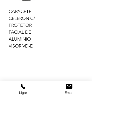
CAPACETE
CELERON C/
PROTETOR
FACIAL DE
ALUMINIO
VISOR VD-E
GRUPO BALASKA
Ligar
Email
MATRIZ
(11) 3322-5500
balaska@balaska.com.br
Estrada Água Chata 3050
Guarulhos São Paulo | Brasil