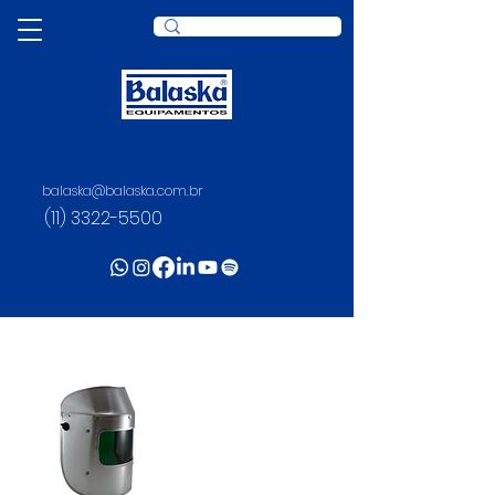
balaska@balaska.com.br
(11) 3322-5500
PLASTIDUR