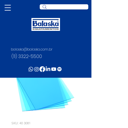
balaska@balaska.com.br
(11) 3322-5500
SKU: 40 3081