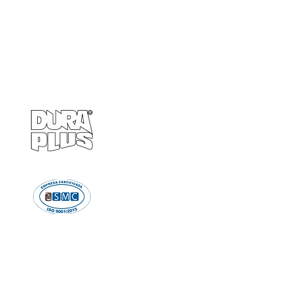
Empresa
Produto
GRUPO BALASKA
Calçados de pr
Capacetes de p
Cremes de pro
Chuveiro e Lava
Descartáve
Detectores d
Emergência e Proteç
Ergonomi
Estiletes
Impermeáve
Luvas e Mang
Proteção Audi
Proteção em A
Proteção Respir
Proteção Vis
Roupas de Pro
Sinalizaçã
Solda e Fac