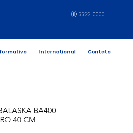
(11) 3322-5500
nformativo
International
Contato
BALASKA BA400
CRO 40 CM