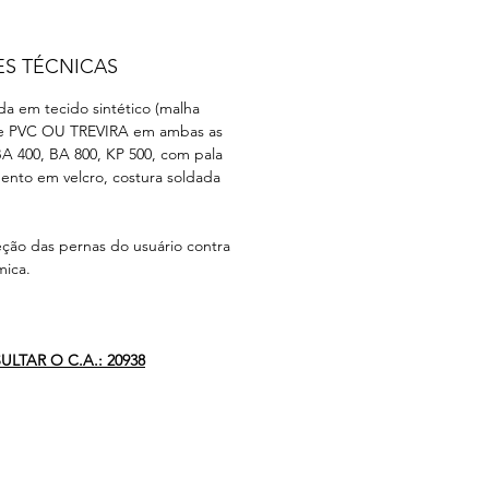
ES TÉCNICAS
da em tecido sintético (malha
 de PVC OU TREVIRA em ambas as
BA 400, BA 800, KP 500, com pala
ento em velcro, costura soldada
ção das pernas do usuário contra
mica.
LTAR O C.A.: 20938