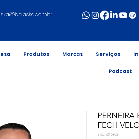
aska@balaska.com.br
resa
Produtos
Marcas
Serviços
I
Podcast
PERNEIRA 
FECH VEL
SKU: 60 6902