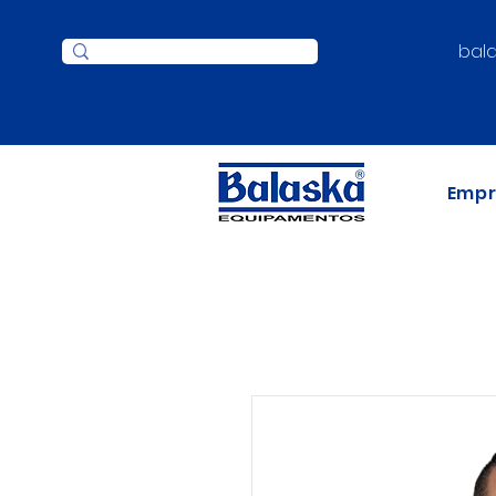
bal
Emp