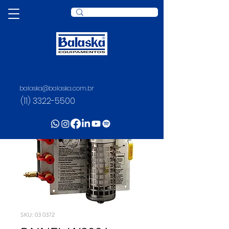
balaska@balaska.com.br
(11) 3322-5500
SKU: 03 0372