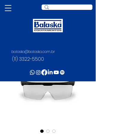
balaska@balaska.com.br
(11) 3322-5500