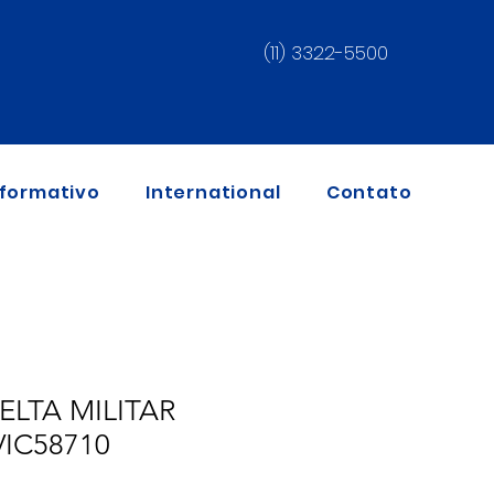
(11) 3322-5500
nformativo
International
Contato
LTA MILITAR
IC58710