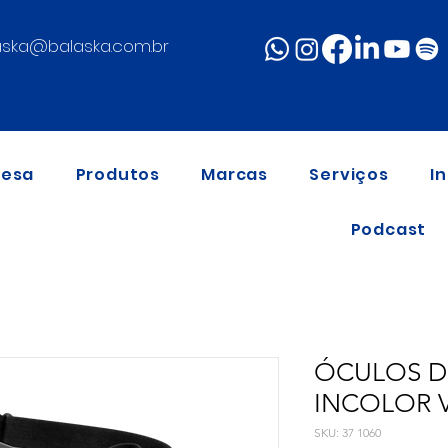
aska@balaska.com.br
resa
Produtos
Marcas
Serviços
I
Podcast
ÓCULOS DE
INCOLOR V
SKU: 37 1060