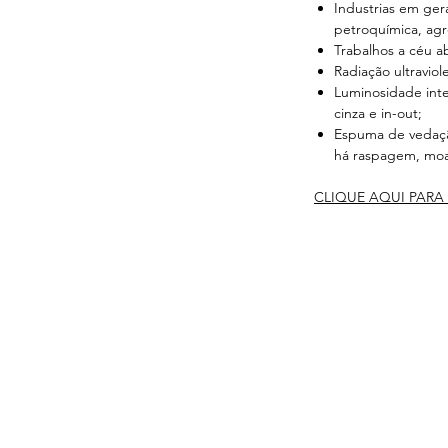
Industrias em gera
petroquímica, agro
Trabalhos a céu a
Radiação ultraviole
Luminosidade inten
cinza e in-out;
Espuma de vedação
há raspagem, moa
CLIQUE AQUI PARA 
s
Serviços
Informativo
Inter
oteção
Links Úteis
roteção
Notícias
teção
Ponto Seguro
 Olhos
is
e gás
ão Ambiental