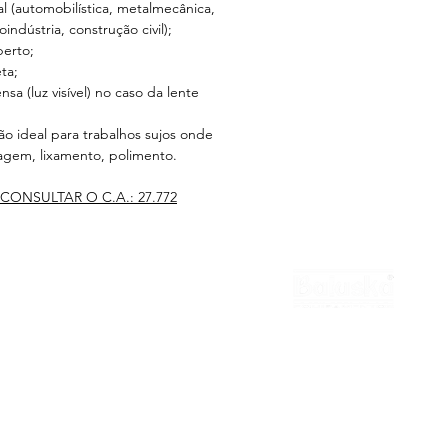
l (automobilística, metalmecânica,
indústria, construção civil);
berto;
ta;
sa (luz visível) no caso da lente
 ideal para trabalhos sujos onde
gem, lixamento, polimento.
CONSULTAR O C.A.: 27.772
national
Contato
Cotação
Revendedor
MATRIZ
Representante
Trabalhe Conosco
(11) 3322-5500
balaska@balaska.com.br