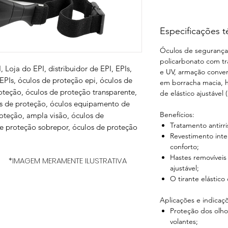
Especificações t
Óculos de segurança
policarbonato com tr
I, Loja do EPI, distribuidor de EPI, EPIs,
e UV, armação conven
 EPIs, óculos de proteção epi, óculos de
em borracha macia, h
teção, óculos de proteção transparente,
de elástico ajustável (
os de proteção, óculos equipamento de
Benefícios:
roteção, ampla visão, óculos de
Tratamento antirr
e proteção sobrepor, óculos de proteção
Revestimento int
conforto;
Hastes removíveis
*IMAGEM MERAMENTE ILUSTRATIVA
ajustável;
O tirante elástico
Aplicações e indicaç
Proteção dos olho
volantes;