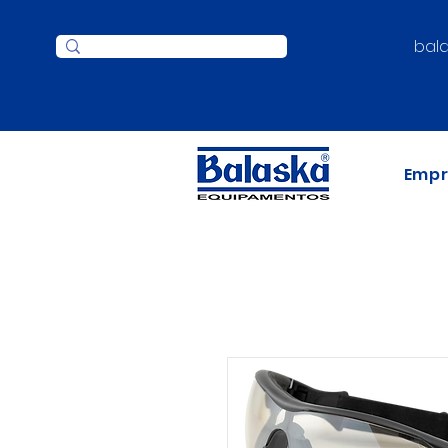
bal
Emp