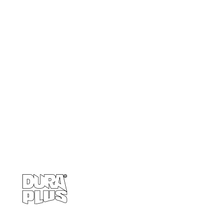
Empresa
Produto
GRUPO BALASKA
Calçados de pr
Capacetes de p
Cremes de pro
Chuveiro e Lava
Descartáve
Detectores d
Emergência e Proteç