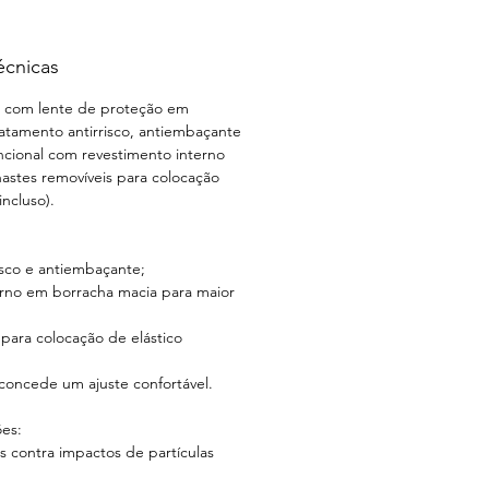
écnicas
 com lente de proteção em
atamento antirrisco, antiembaçante
cional com revestimento interno
astes removíveis para colocação
incluso).
isco e antiembaçante;
erno em borracha macia para maior
 para colocação de elástico
 concede um ajuste confortável.
ões:
s contra impactos de partículas