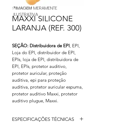
*IMAGEM MERAMENTE
SKU: 92 6829
ILUSTRATIVA
MAXXI SILICONE
LARANJA (REF. 300)
SEÇÃO: Distribuidora de EPI
, EPI,
Loja do EPI, distribuidor de EPI,
EPIs, loja de EPI, distribuidora de
EPI, EPIs, protetor auditivo,
protetor auricular, proteção
auditiva, epi para proteção
auditiva, protetor auricular espuma,
protetor auditivo Maxxi, protetor
auditivo plugue, Maxxi.
ESPECIFICAÇÕES TÉCNICAS
Protetor auditivo, confeccionado em