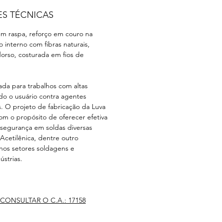
ES TÉCNICAS
m raspa, reforço em couro na
o interno com fibras naturais,
orso, costurada em fios de
ada para trabalhos com altas
o o usuário contra agentes
. O projeto de fabricação da Luva
om o propósito de oferecer efetiva
 segurança em soldas diversas
Acetilênica, dentre outro
 nos setores soldagens e
strias.
CONSULTAR O C.A.: 17158