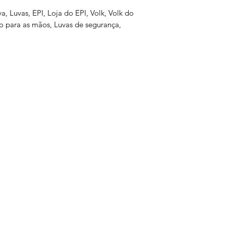
va, Luvas, EPI, Loja do EPI, Volk, Volk do
ão para as mãos, Luvas de segurança,
s
Serviços
Informativo
Inter
oteção
Links Úteis
roteção
Notícias
teção
Ponto Seguro
 Olhos
is
e gás
ão Ambiental
a
is
otes
tiva
ltura
atória