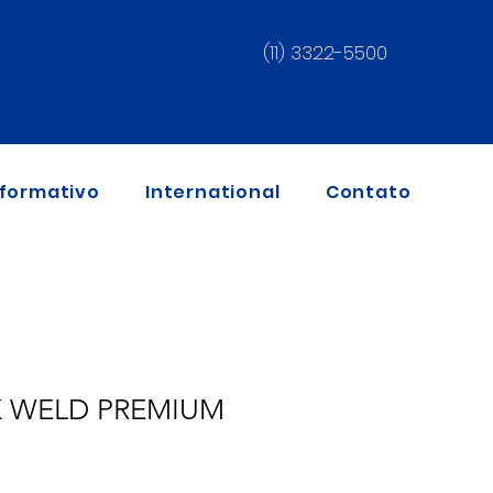
(11) 3322-5500
nformativo
International
Contato
K WELD PREMIUM