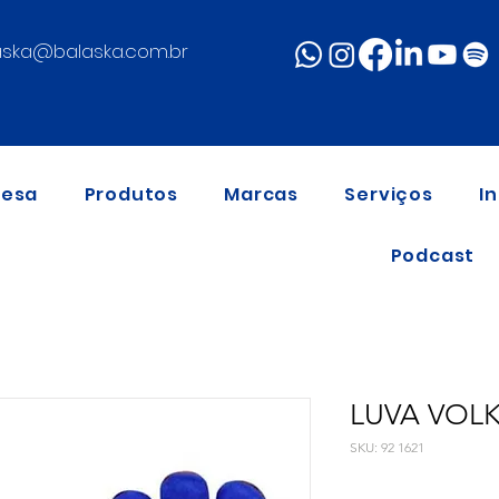
aska@balaska.com.br
resa
Produtos
Marcas
Serviços
I
Podcast
LUVA VOL
SKU: 92 1621