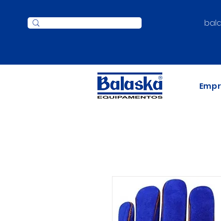
bal
Emp