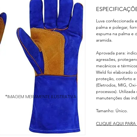
ESPECIFICAÇÕ
Luva confeccionada e
palma e polegar, forr
espuma na palma e d
aramida.
Aprovada para: indic
agressões, protegend
mecânicos e térmicos
Weld foi elaborado c
proteção, conforto e
(Eletrodos, MIG, Oxi-
processos). Utilizada
*IMAGEM MERAMENTE ILUSTRATIVA
manutenções das indú
Tamanho: Único.
CLIQUE AQUI PARA 