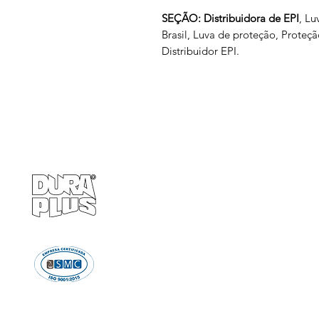
SEÇÃO: Distribuidora de EPI
, Lu
Brasil, Luva de proteção, Proteç
Distribuidor EPI.
Empresa
Produto
GRUPO BALASKA
Calçados de pr
Capacetes de p
Cremes de pro
Chuveiro e Lava
Descartáve
Detectores d
Emergência e Proteç
Ergonomi
Estiletes
Impermeáve
Luvas e Mang
Proteção Audi
Proteção em A
Proteção Respir