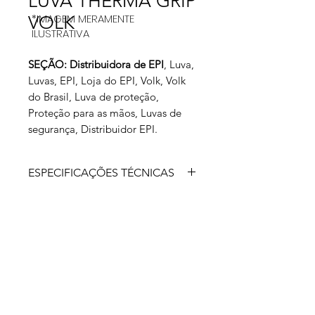
LUVA THERMA GRIP
*IMAGEM MERAMENTE
VOLK
ILUSTRATIVA
SEÇÃO: Distribuidora de EPI
, Luva,
Luvas, EPI, Loja do EPI, Volk, Volk
do Brasil, Luva de proteção,
Proteção para as mãos, Luvas de
segurança, Distribuidor EPI.
ESPECIFICAÇÕES TÉCNICAS
Luva de segurança confeccionada em
fibra acrílica e fibra sintética, revestida
com látex corrugado na face palmar e
dedos, punho com fibra elástica e
fibra sintética no detalhe final do
punho.
Aprovada para: indicada para