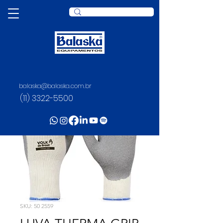
balaska@balaska.com.br
(11) 3322-5500
SKU: 50 2559