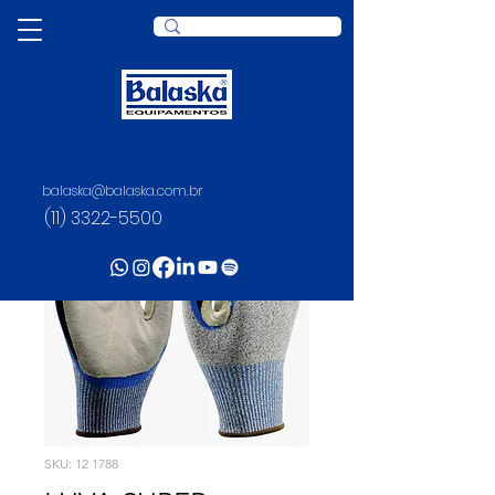
balaska@balaska.com.br
(11) 3322-5500
SKU: 12 1788