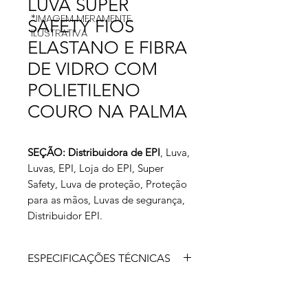
LUVA SUPER
*IMAGEM MERAMENTE
SAFETY FIOS
ILUSTRATIVA
ELASTANO E FIBRA
DE VIDRO COM
POLIETILENO
COURO NA PALMA
SEÇÃO: Distribuidora de EPI
, Luva,
Luvas, EPI, Loja do EPI, Super
Safety, Luva de proteção, Proteção
para as mãos, Luvas de segurança,
Distribuidor EPI.
ESPECIFICAÇÕES TÉCNICAS
Luva de segurança confeccionada
com fios de elastano e fibra de vidro