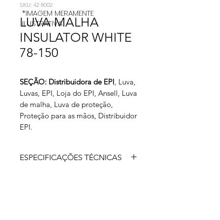
SKU: 42 8002
*IMAGEM MERAMENTE
LUVA MALHA
ILUSTRATIVA
INSULATOR WHITE
78-150
SEÇÃO: Distribuidora de EPI
, Luva,
Luvas, EPI, Loja do EPI, Ansell, Luva
de malha, Luva de proteção,
Proteção para as mãos, Distribuidor
EPI.
ESPECIFICAÇÕES TÉCNICAS
Luva de segurança tricotada em fios
de poliéster, fibras normais e
modificadas, punho tricotado e palma
lisa. Isolamento térmico para
proteção contra climas frios.