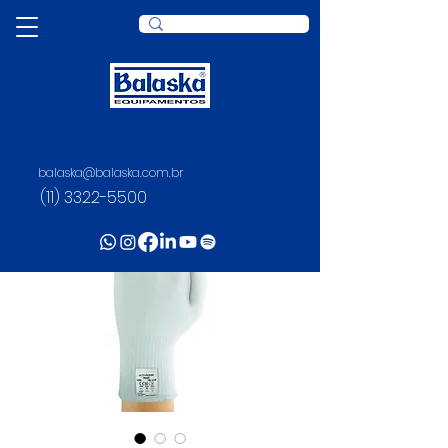
balaska@balaska.com.br
(11) 3322-5500