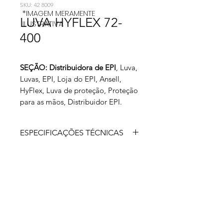
SKU: 42 8009
*IMAGEM MERAMENTE
LUVA HYFLEX 72-
ILUSTRATIVA
400
SEÇÃO: Distribuidora de EPI
, Luva,
Luvas, EPI, Loja do EPI, Ansell,
HyFlex, Luva de proteção, Proteção
para as mãos, Distribuidor EPI.
ESPECIFICAÇÕES TÉCNICAS
HyFlex® 72-400 Luva de segurança
tricotada em fibra de vidro e fios de
aço revestidos de polietileno, sem
costura, punho com acabamento em
elastano. Ótima durabilidade e
proteção ao corte: oferece a maior
proteção ao corte sem comprometer