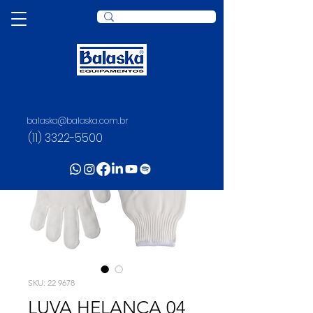
balaska@balaska.com.br
(11) 3322-5500
SKU: 22 9678
LUVA HELANCA 04