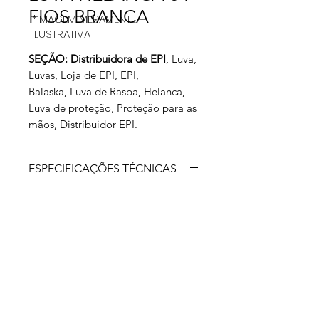
FIOS BRANCA
*IMAGEM MERAMENTE
ILUSTRATIVA
SEÇÃO: Distribuidora de EPI
, Luva,
Luvas, Loja de EPI, EPI,
Balaska, Luva de Raspa, Helanca,
Luva de proteção, Proteção para as
mãos, Distribuidor EPI.
ESPECIFICAÇÕES TÉCNICAS
Luva de segurança confeccionada em
fios de fibra sintética, poliamida,
tricotadas em uma só peça,
acabamento em overloque, modelo
reversível.
APROVADO PARA: proteção das
mãos do usuário contra agentes
abrasivos, escoriantes, cortantes e