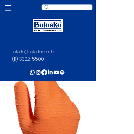
balaska@balaska.com.br
(11) 3322-5500