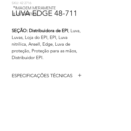
SKU: 42 2716
*IMAGEM MERAMENTE
LUVA EDGE 48-711
ILUSTRATIVA
SEÇÃO: Distribuidora de EPI
, Luva,
Luvas, Loja do EPI, EPI, Luva
nitrílica, Ansell, Edge, Luva de
proteção, Proteção para as mãos,
Distribuidor EPI.
ESPECIFICAÇÕES TÉCNICAS
Luva de segurança tricotada em fios
de poliamida, polietileno de alto
desempenho e fibras elásticas,
revestida em poliuretano na palma,
dedos e parcialmente no dorso,
punho tricotado nos mesmos fios.
Custo-benefício para aplicações
moderadas que requerem alto nível