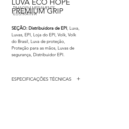
LUVA ECO HOPE
*IMAGEM MERAMENTE
PREMIUM GRIP
ILUSTRATIVA
SEÇÃO: Distribuidora de EPI
, Luva,
Luvas, EPI, Loja do EPI, Volk, Volk
do Brasil, Luva de proteção,
Proteção para as mãos, Luvas de
segurança, Distribuidor EPI.
ESPECIFICAÇÕES TÉCNICAS
Luva de segurança confeccionada em
fibras sintéticas (poliéster) e fios RPET
(de garrafa PET recicladas), 15 gauge,
revestimento em látex com
acabamento tipo foam na face palmar
dos dedos.