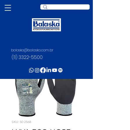
balaska@balaska.com.br
(11) 3322-5500
SKU: 50 2568