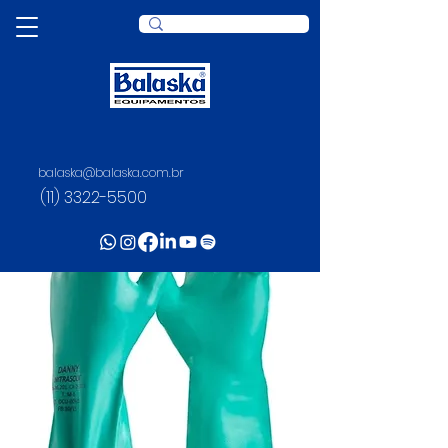
balaska@balaska.com.br
(11) 3322-5500