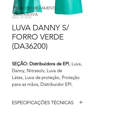
*IMAGEM MERAMENTE
ILUSTRATIVA
SKU: 37 0337
LUVA DANNY S/
FORRO VERDE
(DA36200)
SEÇÃO: Distribuidora de EPI
, Luva,
Danny, Nitrasolv, Luva de
Látex, Luva de proteção, Proteção
para as mãos, Distribuidor EPI.
ESPECIFICAÇÕES TÉCNICAS
A luva Nitrasolv é confeccionada em
borracha nitrílica e oferece proteção
no manuseio de produtos químicos.
Disponível com forro em algodão