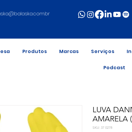
aska@balaska.com.br
resa
Produtos
Marcas
Serviços
I
Podcast
LUVA DAN
AMARELA (
SKU: 37 0278