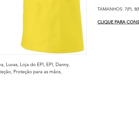
TAMANHOS: 7(P), 8(M
CLIQUE PARA CONSU
va, Luvas, Loja do EPI, EPI, Danny,
teção, Proteção para as mãos,
s
Serviços
Informativo
Inter
oteção
Links Úteis
roteção
Notícias