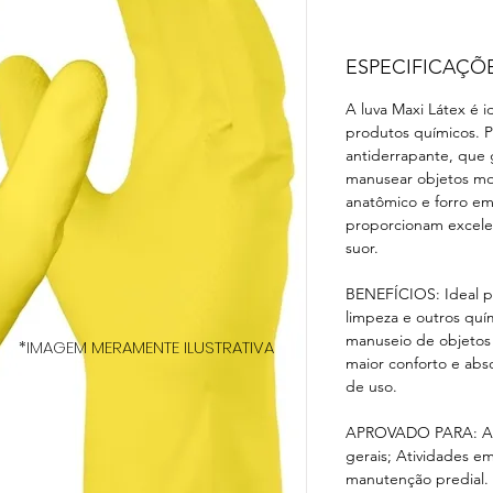
ESPECIFICAÇÕ
A luva Maxi Látex é 
produtos químicos. 
antiderrapante, que
manusear objetos mo
anatômico e forro e
proporcionam excele
suor.
BENEFÍCIOS: Ideal p
limpeza e outros quí
manuseio de objetos
*IMAGEM MERAMENTE ILUSTRATIVA
maior conforto e abs
de uso.
APROVADO PARA: Ativ
gerais; Atividades em
manutenção predial.