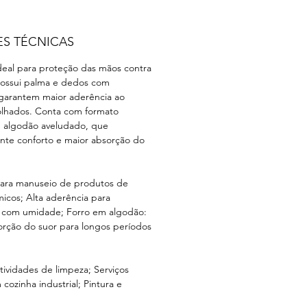
ES TÉCNICAS
ideal para proteção das mãos contra
Possui palma e dedos com
 garantem maior aderência ao
lhados. Conta com formato
m algodão aveludado, que
nte conforto e maior absorção do
ara manuseio de produtos de
micos; Alta aderência para
 com umidade; Forro em algodão:
orção do suor para longos períodos
idades de limpeza; Serviços
 cozinha industrial; Pintura e