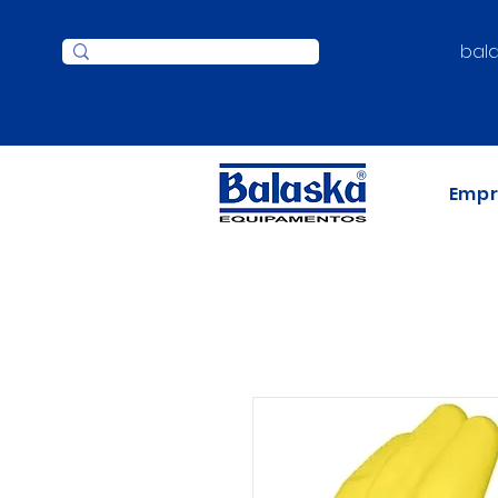
bal
Emp