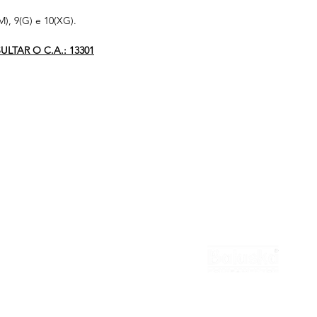
), 9(G) e 10(XG).
LTAR O C.A.: 13301
national
Contato
Cotação
Revendedor