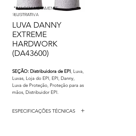
*IMAGEM MERAMENTE
ILUSTRATIVA
SKU: 37 0235
LUVA DANNY
EXTREME
HARDWORK
(DA43600)
SEÇÃO: Distribuidora de EPI
, Luva,
Luvas, Loja do EPI, EPI, Danny,
Luva de Proteção, Proteção para as
mãos, Distribuidor EPI.
ESPECIFICAÇÕES TÉCNICAS
A Luva Extreme Hard Work é
confeccionada em polietileno de alta
densidade banhada em nitrilo na