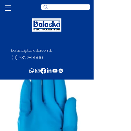
balaska@balaska.com.br
(11) 3322-5500