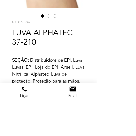
SKU: 42 2070
LUVA ALPHATEC
37-210
SEÇÃO: Distribuidora de EPI
, Luva,
Luvas, EPI, Loja do EPI, Ansell, Luva
Nitrílica, Alphatec, Luva de
proteção, Proteção para as mãos,
Distribuidor EPI.
Ligar
Email
ESPECIFICAÇÕES TÉCNICAS
Luva de segurança confeccionada em
borracha nitrílica, sem revestimento
interno em flocos de algodão, punho