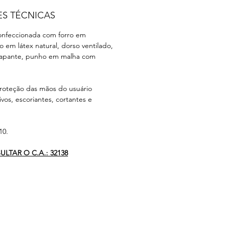
ES TÉCNICAS
onfeccionada com forro em
 em látex natural, dorso ventilado,
rapante, punho em malha com
teção das mãos do usuário
vos, escoriantes, cortantes e
10.
LTAR O C.A.: 32138