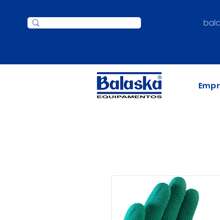
bal
Emp