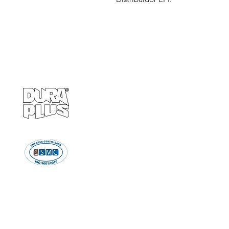
Empresa
Produto
GRUPO BALASKA
Calçados de pr
Capacetes de p
Cremes de pro
Chuveiro e Lava
Descartáve
Detectores d
Emergência e Proteç
Ergonomi
Estiletes
Impermeáve
Luvas e Mang
Proteção Audi
Proteção em A
Proteção Respir
Proteção Vis
Roupas de Pro
Sinalizaçã
Solda e Fac