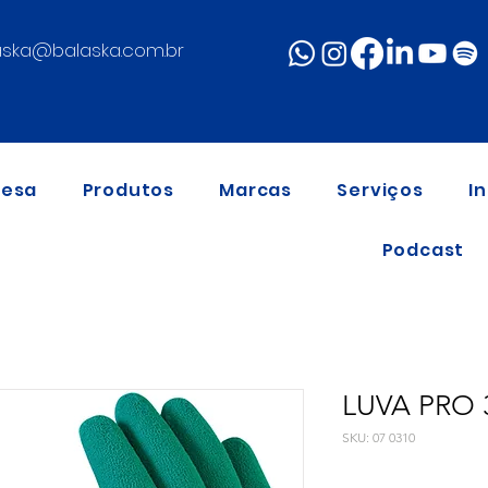
aska@balaska.com.br
resa
Produtos
Marcas
Serviços
I
Podcast
LUVA PRO 
SKU: 07 0310