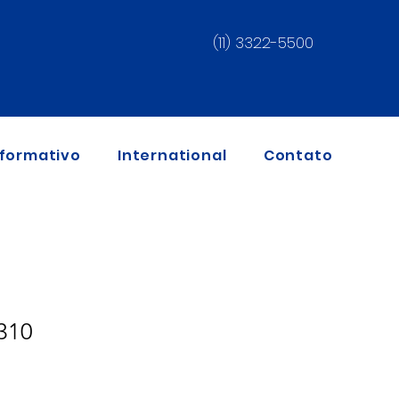
(11) 3322-5500
nformativo
International
Contato
310