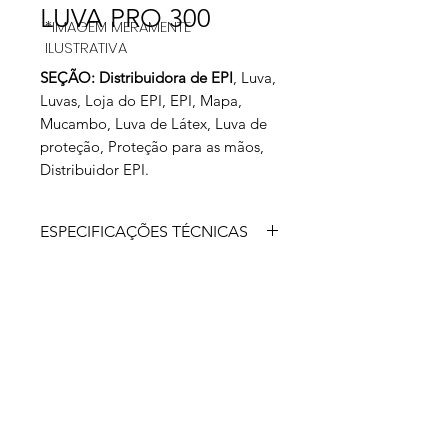
LUVA PRO 300
*IMAGEM MERAMENTE
ILUSTRATIVA
SEÇÃO: Distribuidora de EPI
, Luva,
Luvas, Loja do EPI, EPI, Mapa,
Mucambo, Luva de Látex, Luva de
proteção, Proteção para as mãos,
Distribuidor EPI.
ESPECIFICAÇÕES TÉCNICAS
Luva de segurança confeccionada
com forro de algodão, revestimento
em látex natural, dorso ventilado,
acabamento antiderrapante, punho
em malha com elástico.
APROVADO PARA: proteção das
mãos do usuário contra agentes
abrasivos, escoriantes, cortantes e