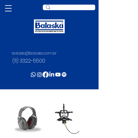
balaska@balaska.com.br
(11) 3322-5500
HONEYWELL