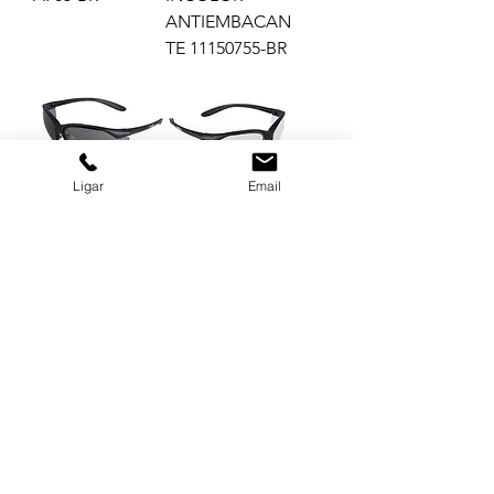
ANTIEMBACAN
TE 11150755-BR
Ligar
Email
OCULOS VAPOR
OCULOS VAPOR
II PT LENTE SCT
II PT LENTE
CINZA
INCOLOR
ANTIEMBACAN
ANTIEMBACAN
TE 11150916-BR
TE 11150915-BR
Load More
GRUPO BALASKA