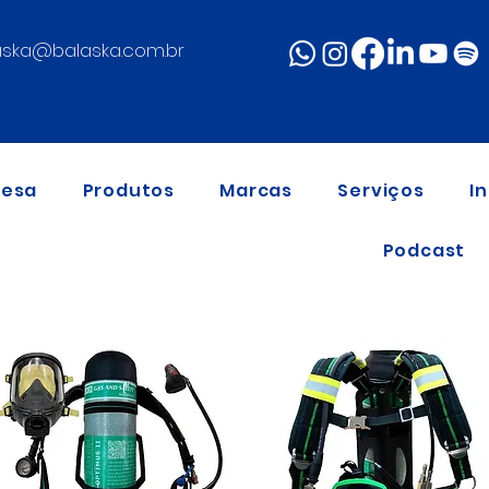
aska@balaska.com.br
resa
Produtos
Marcas
Serviços
I
Podcast