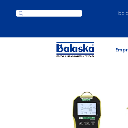
bal
Emp