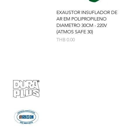
Quick View
EXAUSTOR INSUFLADOR DE
AR EM POLIPROPILENO
DIAMETRO 30CM - 220V
(ATMOS SAFE 30)
Price
THB 0.00
Empresa
Produto
GRUPO BALASKA
Calçados de pr
Capacetes de p
Cremes de pro
Chuveiro e Lava
Descartáve
Detectores d
Emergência e Proteç
Ergonomi
Estiletes
Impermeáve
Luvas e Mang
Proteção Audi