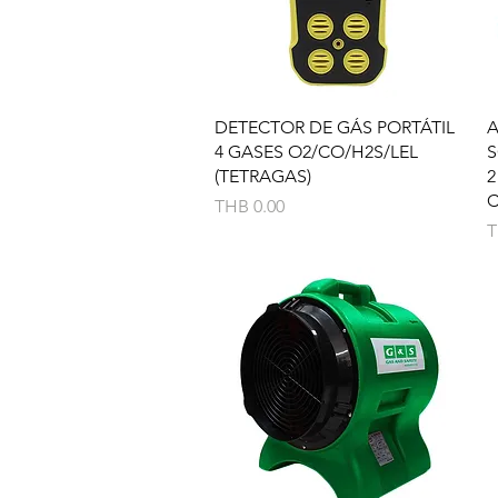
Quick View
DETECTOR DE GÁS PORTÁTIL
4 GASES O2/CO/H2S/LEL
S
(TETRAGAS)
2
Price
THB 0.00
P
T