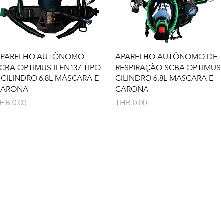
Quick View
Quick View
APARELHO AUTÔNOMO
APARELHO AUTÔNOMO DE
CBA OPTIMUS II EN137 TIPO
RESPIRAÇÃO SCBA OPTIMUS
 CILINDRO 6.8L MÁSCARA E
CILINDRO 6.8L MASCARA E
CARONA
CARONA
rice
Price
HB 0.00
THB 0.00