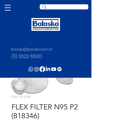
balaska@balaska.com.br
(11) 3322-5500
SKU: 92 2790
FLEX FILTER N95 P2
(818346)