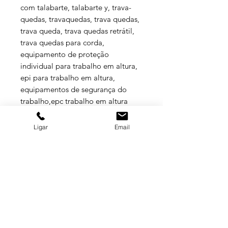
com talabarte, talabarte y, trava-
quedas, travaquedas, trava quedas,
trava queda, trava quedas retrátil,
trava quedas para corda,
equipamento de proteção
individual para trabalho em altura,
epi para trabalho em altura,
equipamentos de segurança do
trabalho,epc trabalho em altura
Ligar
Email
Especificações Técnicas
FITA ESTAIO COM FIVELA FAST-FIT
PARA ESCADA - Código:
USAF00400000 Fita de fixação de
escada confeccionada em fita plana
GRUPO BALASKA
de 28 mm de largura. O produto é
constituído por duas fitas, as duas
possui boca de lobo, uma possui
MATRIZ
fivela Fast-Fit para regulagem e a