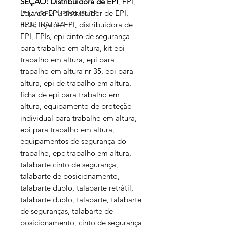
SEÇÃO: Distribuidora de EPI
, EPI,
Loja do EPI, distribuidor de EPI,
*IMAGEM MERAMENTE
ILUSTRATIVA
EPIs, loja de EPI, distribuidora de
EPI, EPIs,
epi cinto de segurança
para trabalho em altura, kit epi
trabalho em altura, epi para
trabalho em altura nr 35, epi para
altura, epi de trabalho em altura,
ficha de epi para trabalho em
altura, equipamento de proteção
individual para trabalho em altura,
epi para trabalho em altura,
equipamentos de segurança do
trabalho, epc trabalho em altura,
talabarte cinto de segurança,
talabarte de posicionamento,
talabarte duplo, talabarte retrátil,
talabarte duplo, talabarte, talabarte
de seguranças, talabarte de
posicionamento, cinto de segurança