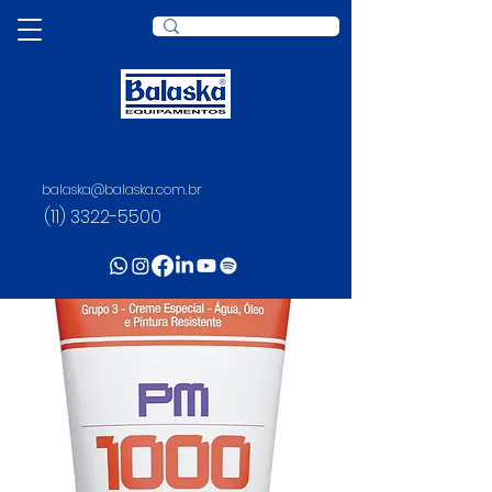
balaska@balaska.com.br
(11) 3322-5500