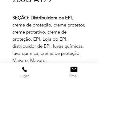
SEÇÃO: Distribuidora de EPI
,
creme de proteção, creme protetor,
creme protetivo, creme de
proteção, EPI, Loja do EPI,
distribuidor de EPI, luvas químicas,
luva química, creme de proteção
Mavaro, Mavaro.
Ligar
Email
ESPECIFICAÇÕES TÉCNICAS
Creme Protetor da pele – Grupo 3 –
Creme Especial – Hidrorresistente,
Água, Óleo e Pintura Resistente.
Sólido, sob forma de creme
GRUPO BALASKA
homogêneo, uniforme, de cor
branca, de odor perfumado, e pH a
20ºC igual a 6,89. Formulação:
MATRIZ
Allantoin (Alantoina); Aqua (Água);