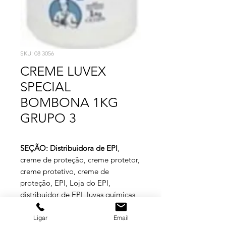
SKU: 08 3056
CREME LUVEX
SPECIAL
BOMBONA 1KG
GRUPO 3
SEÇÃO: Distribuidora de EPI
,
creme de proteção
, creme protetor,
creme protetivo, creme de
proteção, EPI, Loja do EPI,
distribuidor de EPI, luvas químicas,
luva química, creme de proteção
grupo 3, creme de proteção Luvex,
Ligar
Email