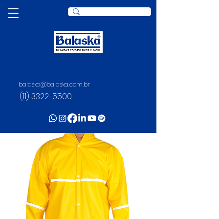
balaska@balaska.com.br
(11) 3322-5500