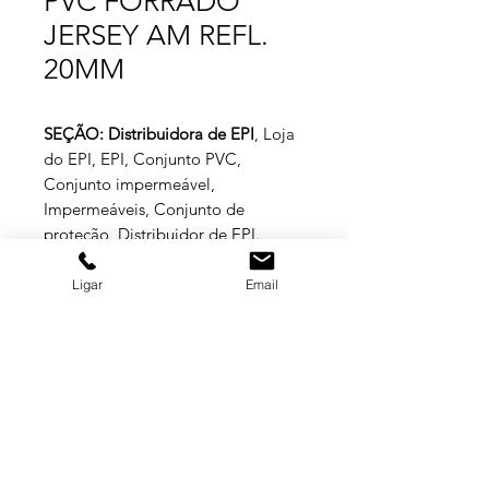
PVC FORRADO
JERSEY AM REFL.
20MM
SEÇÃO: Distribuidora de EPI
, Loja
do EPI, EPI, Conjunto PVC,
Conjunto impermeável,
Impermeáveis, Conjunto de
proteção, Distribuidor de EPI.
Ligar
Email
Especificações Técnicas
Conjunto confeccionado em tecido
PVC forrado Jersey 0,30mm. Blusão =
fechamento simples de botões
plástico de pressão e faixas refletivas
GRUPO BALASKA
de 20mm prata nos braços, tórax e
nas costas. Calça = cordão na cintura
e faixas refletivas de 20mm prata nos