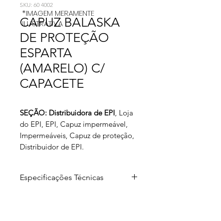
SKU: 60 4002
*IMAGEM MERAMENTE
CAPUZ BALASKA
ILUSTRATIVA
DE PROTEÇÃO
ESPARTA
(AMARELO) C/
CAPACETE
SEÇÃO: Distribuidora de EPI
, Loja
do EPI, EPI, Capuz impermeável,
Impermeáveis, Capuz de proteção,
Distribuidor de EPI.
Especificações Técnicas
Capuz confeccionado em tecido
Trevira KP 500 com visor PVC cristal
transparente, capacete M.S.A aba