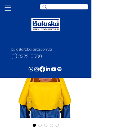
balaska@balaska.com.br
(11) 3322-5500