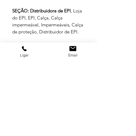
SEÇÃO: Distribuidora de EPI
, Loja
do EPI, EPI, Calça, Calça
impermeável, Impermeáveis, Calça
de proteção, Distribuidor de EPI.
Especificações Técnicas
Ligar
Email
Calça de segurança confeccionada
em tecido sintético revestido de PVC
em uma face, costuras por meio de
solda eletrônica.
GRUPO BALASKA
Aprovado para: Proteção das pernas
do usuário contra riscos de origem
MATRIZ
química.
(11) 3322-5500
balaska@balaska.com.br
Tamanho: P.
Estrada Água Chata 3050
Guarulhos São Paulo | Brasil
Empresa
CLIQUE PARA CONSULTAR O C.A.:
CAMAÇARI BA