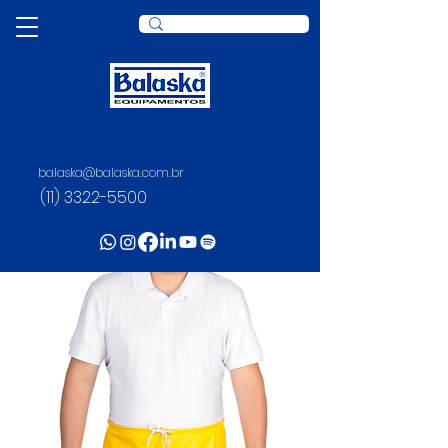
balaska@balaska.com.br
(11) 3322-5500